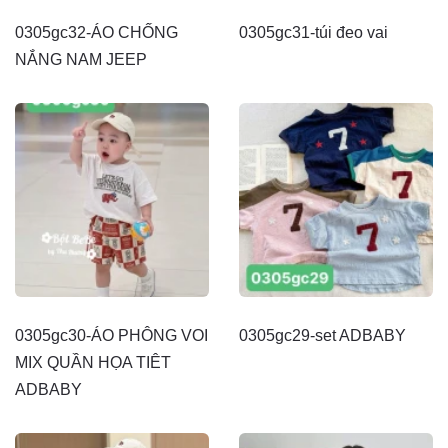
0305gc32-ÁO CHỐNG
0305gc31-túi đeo vai
NẮNG NAM JEEP
0305gc30-ÁO PHÔNG VOI
0305gc29-set ADBABY
MIX QUẦN HỌA TIÊT
ADBABY