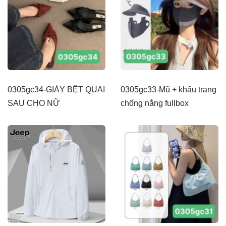
0305gc34-GIÀY BỆT QUAI
0305gc33-Mũ + khẩu trang
SAU CHO NỮ
chống nắng fullbox