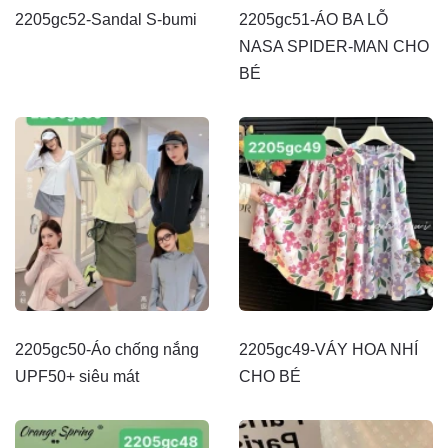
2205gc52-Sandal S-bumi
2205gc51-ÁO BA LỖ
NASA SPIDER-MAN CHO
BÉ
2205gc50-Áo chống nắng
2205gc49-VÁY HOA NHÍ
UPF50+ siêu mát
CHO BÉ