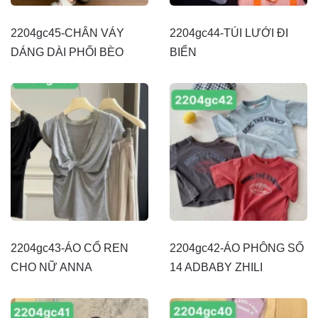
2204gc45-CHÂN VÁY
2204gc44-TÚI LƯỚI ĐI
DÁNG DÀI PHỐI BÈO
BIỂN
2204gc43-ÁO CỔ REN
2204gc42-ÁO PHÔNG SỐ
CHO NỮ ANNA
14 ADBABY ZHILI