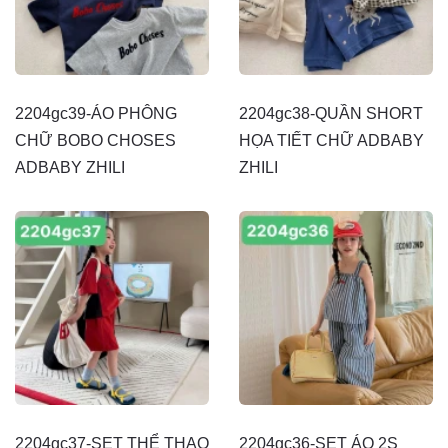
2204gc39-ÁO PHÔNG
2204gc38-QUẦN SHORT
CHỮ BOBO CHOSES
HỌA TIẾT CHỮ ADBABY
ADBABY ZHILI
ZHILI
2204gc37-SET THỂ THAO
2204gc36-SET ÁO 2S