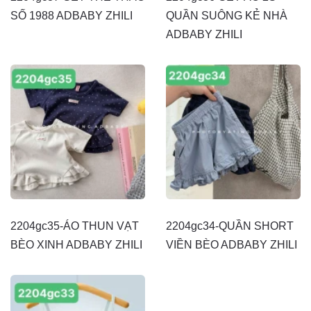
SỐ 1988 ADBABY ZHILI
QUẦN SUÔNG KẺ NHÀ
ADBABY ZHILI
2204gc35-ÁO THUN VẠT
2204gc34-QUẦN SHORT
BÈO XINH ADBABY ZHILI
VIỀN BÈO ADBABY ZHILI