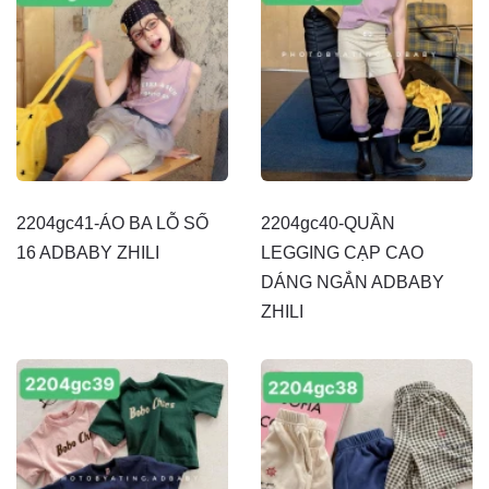
2204gc41-ÁO BA LỖ SỐ
2204gc40-QUẦN
16 ADBABY ZHILI
LEGGING CẠP CAO
DÁNG NGẮN ADBABY
ZHILI