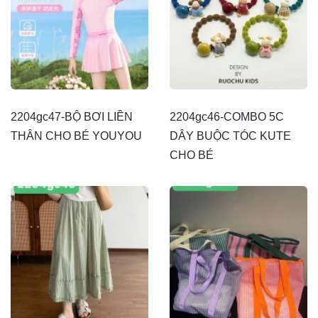
2204gc47-BỘ BƠI LIỀN
2204gc46-COMBO 5C
THÂN CHO BÉ YOUYOU
DÂY BUỘC TÓC KUTE
CHO BÉ